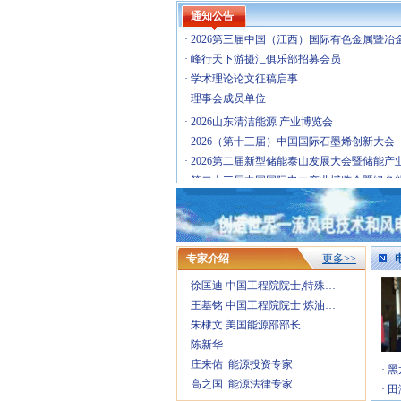
·
2026年中国国际工业废水处理与资源化利用
通知公告
·
2026第三届中国（江西）国际有色金属暨冶
·
峰行天下游摄汇俱乐部招募会员
·
学术理论论文征稿启事
·
理事会成员单位
·
2026山东清洁能源 产业博览会
·
2026（第十三届）中国国际石墨烯创新大会
·
2026第二届新型储能泰山发展大会暨储能产
·
第二十三届中国国际电力产业博览会暨绿色
·
Fac Tec China电子工厂设施展
·
IOTE 2026 第二十五届国际物联网展・深…
·
第六届广州军民两用油库技术装备展览会
·
2026中国(上海)国际核能产业博览会
专家介绍
更多>>
·
2026第八届民用航空发动机与燃气轮机大会
徐匡迪 中国工程院院士,特殊…
·
第十九届(2026)国际太阳能光伏和智慧能源
王基铭 中国工程院院士 炼油…
·
2026年国际气体产业链展览交易会
朱棣文 美国能源部部长
·
第四届中国国际储能产业博览会
陈新华
·
2026中国智慧能源大会暨展览会
庄来佑 能源投资专家
·
2026年中国国际工业废水处理与资源化利用
·
黑
高之国 能源法律专家
·
2026第三届中国（江西）国际有色金属暨冶
·
田