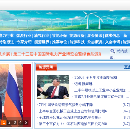
电力行业
|
煤炭行业
|
油气行业
|
节能环保
|
能源设备
|
展会资讯
|
供求信息
|
新
特别报道
|
专家介绍
|
能源世界
|
推荐单位
|
能源科技
|
杂志概况
|
入会申请
|
能
[7-16]
站内搜
第二十三届中国国际电力产业博览会暨绿色能源装备博览会
|
Fac Tec 
[7-8]
索：
业与…
[6-26]
能源要闻
更多
能源…
[5-6]
[4-30]
·
1∶500万全月地质图编制完成
[4-23]
·
记者 阮煜琳
[3-26]
·
上半年规模以上工业中小企业增加…
[2-26]
·
甘肃7月外送电量突破百亿千瓦时 …
暨涡…
[1-21]
·
7月中国钢铁运营景气指数小幅下降
[8-7]
&储…
[1-8]
·
上半年全国机械工业规上企业增加值同比增6.…
[8-7]
[1-6]
·
全球首座16兆瓦张力腿浮式风电平台投运
[8-7]
[12-31]
·
第三个百亿方！中国石油西南油气田公司300…
[8-7]
[12-26]