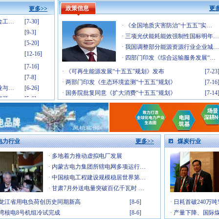
峰会
[12-10]
政策信息
更多
更多>>
金工…
[7-30]
[9-3]
·
《全国地质灾害防治“十五五”实…
[5-20]
·
三项光伏能耗能效强制性国标明年…
[12-16]
·
我国调整部分能源资源行业企业城…
·
四部门印发《综合运输服务发展“…
[7-16]
[7-8]
·
《可再生能源发展“十五五”规划》发布
[7-23
业与…
[6-26]
·
两部门印发《生态环境监测“十五五”规划》
[7-16
能源…
[5-6]
·
国务院批复同意《扩大消费“十五五”规划》
[7-14
[4-30]
[4-23]
[3-26]
[2-26]
电力行业
更多>>
煤炭行业
暨涡…
[1-21]
·
多地着力推动虚拟电厂发展
&储…
[1-8]
·
内蒙古电力集团所辖电网多项运行…
[1-6]
·
中国核电工程建设规模稳居世界第…
[12-31]
·
甘肃7月外送电量突破百亿千瓦时 …
[12-26]
峰会
[12-10]
龙江省用电负荷创历史同期新高
[8-6]
·
日耗首破240万
金工…
[7-30]
湾核电8号机组冷试完成
[8-6]
·
产量下降、国际