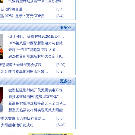
·
气候转型计划披露带来三重积极影…
态日活动即将开展
[8-4]
告2025》显示：万元GDP用…
[8-4]
更多>>
·
倒计时8天 | 提前解锁2026MBE亚…
·
2026第八届中西部新型电力与智慧…
·
奔赴“十五五”能源新征程 太原…
·
2026世界新能源新材料大会定于9…
中国智慧能源大会暨展览会议程…
[6-29]
业废水处理与资源化利用论坛盛…
[6-2]
更多>>
·
微型忆阻型射频开关无需供电可保…
·
新技术破解电网“超级温室气体”…
·
新装备实现薄煤层等高无人全自动…
·
新型光热蒸发材料实现高效太阳能…
重大突破 百万吨级存量煤…
[6-8]
矿太阳能电池研发成功
[5-20]