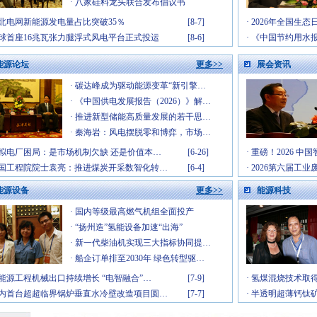
·
八家硅料龙头联合发布倡议书
北电网新能源发电量占比突破35％
[8-7]
·
2026年全国生
球首座16兆瓦张力腿浮式风电平台正式投运
[8-6]
·
《中国节约用水报
能源论坛
更多>>
展会资讯
·
碳达峰成为驱动能源变革“新引擎…
·
《中国供电发展报告（2026）》解…
·
推进新型储能高质量发展的若干思…
·
秦海岩：风电摆脱零和博弈，市场…
拟电厂困局：是市场机制欠缺 还是价值本…
[6-26]
·
重磅！2026 
国工程院院士袁亮：推进煤炭开采数智化转…
[6-4]
·
2026第六届工
能源设备
更多>>
能源科技
·
国内等级最高燃气机组全面投产
·
“扬州造”氢能设备加速“出海”
·
新一代柴油机实现三大指标协同提…
·
船企订单排至2030年 绿色转型驱…
能源工程机械出口持续增长 “电智融合”…
[7-9]
·
氢煤混烧技术取得
内首台超超临界锅炉垂直水冷壁改造项目圆…
[7-7]
·
半透明超薄钙钛