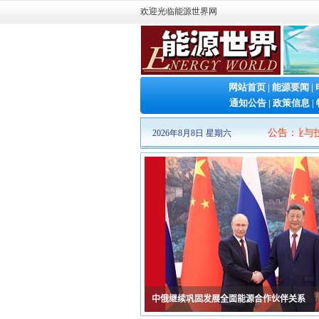
欢迎光临能源世界网
网站首页
|
能源要闻
|
通知公告
|
政策信息
|
·
2026山东清洁能源 产业博览会
石墨烯创新大会
|
2026第二届新型储能泰山发展大会暨储能产业与技术展
公告
：
|
2026年8月8日 星期六
·
2026（第十三届）中国国际石墨烯创新大会
·
2026第二届新型储能泰山发展大会暨储能产
·
第二十三届中国国际电力产业博览会暨绿色
·
Fac Tec China电子工厂设施展
·
IOTE 2026 第二十五届国际物联网展・深…
·
第六届广州军民两用油库技术装备展览会
·
2026中国(上海)国际核能产业博览会
·
2026第八届民用航空发动机与燃气轮机大会
·
第十九届(2026)国际太阳能光伏和智慧能源
·
2026年国际气体产业链展览交易会
·
第四届中国国际储能产业博览会
·
2026中国智慧能源大会暨展览会