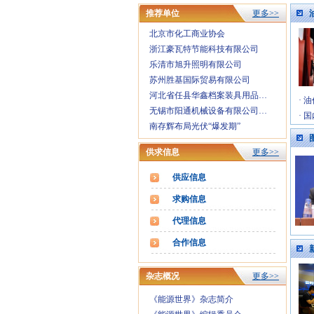
·
峰行天下游摄汇俱乐部招募会员
推荐单位
更多>>
·
学术理论论文征稿启事
·
理事会成员单位
北京市化工商业协会
浙江豪瓦特节能科技有限公司
乐清市旭升照明有限公司
苏州胜基国际贸易有限公司
河北省任县华鑫档案装具用品…
·
油
无锡市阳通机械设备有限公司…
·
国
南存辉布局光伏“爆发期”
供求信息
更多>>
供应信息
求购信息
代理信息
合作信息
杂志概况
更多>>
《能源世界》杂志简介