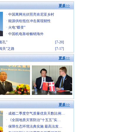
更多>>
·
中国离网光伏照亮肯尼亚乡村
·
能源供给抵住冲击展现韧性
·
火电“蝶变”
·
中国机电靠啥畅销海外
面孔”
[7-20]
闯关”之路
[7-17]
更多>>
更多>>
·
成都二季度空气质量优良天数比例…
·
《全国地质灾害防治“十五五”实…
·
保障生态环境法典实施 最高法发…