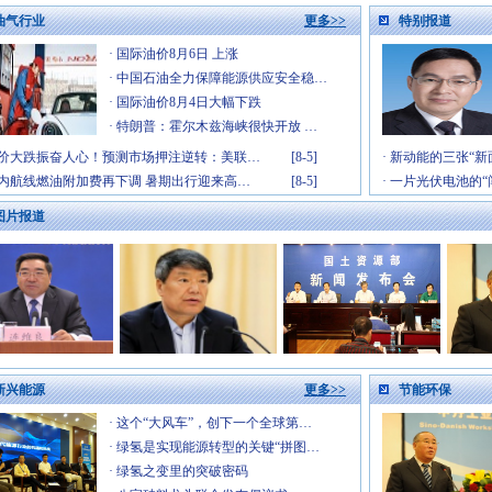
[9-3]
油气行业
更多>>
特别报道
[5-20]
[12-16]
·
国际油价8月6日 上涨
·
中国石油全力保障能源供应安全稳…
·
国际油价8月4日大幅下跌
·
特朗普：霍尔木兹海峡很快开放 …
价大跌振奋人心！预测市场押注逆转：美联…
[8-5]
·
新动能的三张“新
内航线燃油附加费再下调 暑期出行迎来高…
[8-5]
·
一片光伏电池的“
图片报道
新兴能源
更多>>
节能环保
·
这个“大风车”，创下一个全球第…
·
绿氢是实现能源转型的关键“拼图…
·
绿氢之变里的突破密码