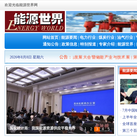
欢迎光临能源世界网
网站首页
|
能源要闻
|
电力行业
|
煤炭行业
|
油气行业
|
通知公告
|
政策信息
|
特别报道
|
专家介绍
|
能源世界
|
创新大会
|
2026第二届新型储能泰山发展大会暨储能产业与技术展
公告
：
|
第二十
2026年8月8日 星期六
·
2026山东清洁能源 产业博览会
[7-16]
能源要闻
·
2026（第十三届）中国国际石墨烯创新大会
[7-8]
·
2026第二届新型储能泰山发展大会暨储能产业与…
[6-26]
·
第二十三届中国国际电力产业博览会暨绿色能源…
[5-6]
·
Fac Tec China电子工厂设施展
[4-30]
·
IOTE 2026 第二十五届国际物联网展・深…
[4-23]
·
第六届广州军民两用油库技术装备展览会
[3-26]
·
7月中国
·
2026中国(上海)国际核能产业博览会
[2-26]
·
上半年全
·
2026第八届民用航空发动机与燃气轮机大会暨涡…
[1-21]
·
全球首座
·
第十九届(2026)国际太阳能光伏和智慧能源&储…
[1-8]
·
第三个百
·
2026年国际气体产业链展览交易会
[1-6]