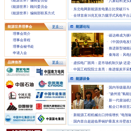
《能源世界》编辑委员会
·
八家硅料龙头
《能源世界》顾问委员会
·
东北电网新能源发电量占比突破35％
《能源世界》编辑部联系方式
·
全球首座16兆瓦张力腿浮式风电平台
能源世界理事会
更多>>
能源论坛
理事会简介
·
碳达峰成为驱
理事会章程
·
《中国供电发展
理事会秘书处
·
推进新型储能
申请入会
·
秦海岩：风电
品牌推荐
更多>>
·
虚拟电厂困局：是市场机制欠缺 还是
·
中国工程院院士袁亮：推进煤炭开采
能源设备
·
国内等级最高
·
“扬州造”氢能
·
新一代柴油机
·
船企订单排至2
·
新能源工程机械出口持续增长 “电智融
·
国内首台超超临界锅炉垂直水冷壁改