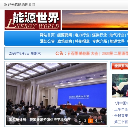
欢迎光临能源世界网
网站首页
|
能源要闻
|
电力行业
|
煤炭行业
|
油气行业
|
通知公告
|
政策信息
|
特别报道
|
专家介绍
|
能源世界
|
博览会
|
2026（第十三届）中国国际石墨烯创新大会
公告
：
|
2026第二届新型储
2026年8月8日 星期六
能源要闻
·
2026山东清洁能源 产业博览会
[7-16]
·
2026（第十三届）中国国际石墨烯创新大会
[7-8]
·
2026第二届新型储能泰山发展大会暨储能产业与…
[6-26]
·
第二十三届中国国际电力产业博览会暨绿色能源…
[5-6]
·
7月中国
·
Fac Tec China电子工厂设施展
[4-30]
·
上半年全
·
IOTE 2026 第二十五届国际物联网展・深…
[4-23]
·
全球首座
·
第六届广州军民两用油库技术装备展览会
[3-26]
·
第三个百
·
2026中国(上海)国际核能产业博览会
[2-26]