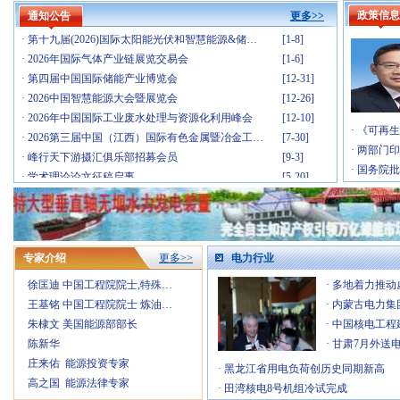
·
2026第八届民用航空发动机与燃气轮机大会暨涡…
[1-21]
政策信息
通知公告
更多>>
·
第十九届(2026)国际太阳能光伏和智慧能源&储…
[1-8]
·
2026年国际气体产业链展览交易会
[1-6]
·
第四届中国国际储能产业博览会
[12-31]
·
2026中国智慧能源大会暨展览会
[12-26]
·
2026年中国国际工业废水处理与资源化利用峰会
[12-10]
·
2026第三届中国（江西）国际有色金属暨冶金工…
[7-30]
·
《可再生
·
峰行天下游摄汇俱乐部招募会员
[9-3]
·
两部门印
·
学术理论论文征稿启事
[5-20]
·
国务院批
·
理事会成员单位
[12-16]
·
2026山东清洁能源 产业博览会
[7-16]
·
2026（第十三届）中国国际石墨烯创新大会
[7-8]
·
2026第二届新型储能泰山发展大会暨储能产业与…
[6-26]
专家介绍
更多>>
电力行业
·
第二十三届中国国际电力产业博览会暨绿色能源…
[5-6]
徐匡迪 中国工程院院士,特殊…
·
多地着力推动
·
Fac Tec China电子工厂设施展
[4-30]
王基铭 中国工程院院士 炼油…
·
内蒙古电力集
·
IOTE 2026 第二十五届国际物联网展・深…
[4-23]
朱棣文 美国能源部部长
·
中国核电工程
·
第六届广州军民两用油库技术装备展览会
[3-26]
陈新华
·
甘肃7月外送
·
2026中国(上海)国际核能产业博览会
[2-26]
庄来佑 能源投资专家
·
2026第八届民用航空发动机与燃气轮机大会暨涡…
·
黑龙江省用电负荷创历史同期新高
[1-21]
高之国 能源法律专家
·
第十九届(2026)国际太阳能光伏和智慧能源&储…
·
田湾核电8号机组冷试完成
[1-8]