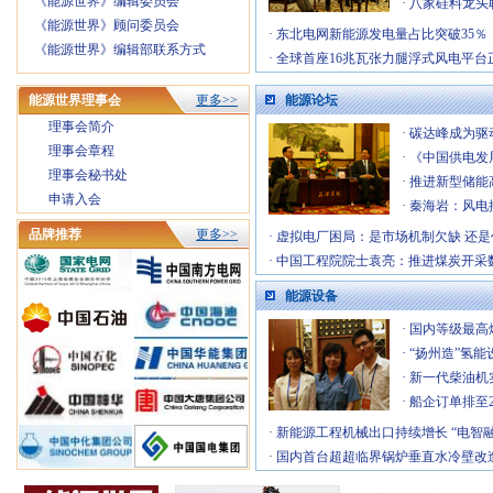
《能源世界》编辑委员会
·
八家硅料龙头
《能源世界》顾问委员会
·
东北电网新能源发电量占比突破35％
《能源世界》编辑部联系方式
·
全球首座16兆瓦张力腿浮式风电平台
能源世界理事会
更多>>
能源论坛
理事会简介
·
碳达峰成为驱
理事会章程
·
《中国供电发展
理事会秘书处
·
推进新型储能
申请入会
·
秦海岩：风电
品牌推荐
更多>>
·
虚拟电厂困局：是市场机制欠缺 还是
·
中国工程院院士袁亮：推进煤炭开采
能源设备
·
国内等级最高
·
“扬州造”氢能
·
新一代柴油机
·
船企订单排至2
·
新能源工程机械出口持续增长 “电智融
·
国内首台超超临界锅炉垂直水冷壁改