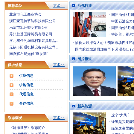
·
2026年国际气体产业链展览交易会
[1-6]
推荐单位
更多>>
油气行业
·
第四届中国国际储能产业博览会
[12-31]
北京市化工商业协会
·
国际油价8月6
·
2026中国智慧能源大会暨展览会
[12-26]
浙江豪瓦特节能科技有限公司
·
中国石油全力
·
2026年中国国际工业废水处理与资源化利用峰会
[12-10]
乐清市旭升照明有限公司
·
国际油价8月
·
2026第三届中国（江西）国际有色金属暨冶金工…
[7-30]
苏州胜基国际贸易有限公司
·
特朗普：霍尔
·
峰行天下游摄汇俱乐部招募会员
[9-3]
河北省任县华鑫档案装具用品…
·
学术理论论文征稿启事
[5-20]
·
油价大跌振奋人心！预测市场押注逆
无锡市阳通机械设备有限公司…
·
理事会成员单位
[12-16]
·
国内航线燃油附加费再下调 暑期出行
南存辉布局光伏“爆发期”
图片报道
供求信息
更多>>
供应信息
求购信息
代理信息
合作信息
新兴能源
·
这个“大风车
杂志概况
更多>>
·
绿氢是实现能
《能源世界》杂志简介
·
绿氢之变里的