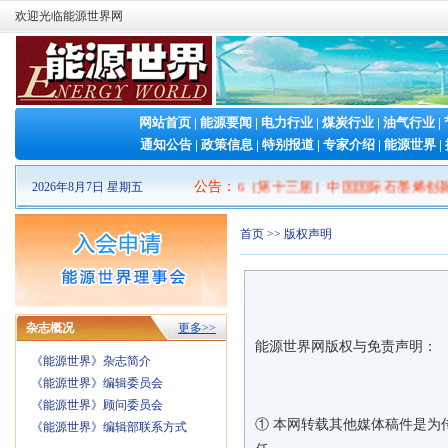
欢迎光临能源世界网
网站首页
|
能源要闻
|
电力行业
|
煤炭行业
|
油气行业
|
通知公告
|
政策信息
|
特别报道
|
专家介绍
|
能源世界
|
2026山东清洁能源 产业博览会
|
2026（第十三届）中国国际石墨烯创新大
公告
：
2026年8月7日 星期五
首页 >> 版权声明
杂志概况
更多>>
能源世界网版权与免责声明：
《能源世界》杂志简介
《能源世界》编辑委员会
《能源世界》顾问委员会
① 本网转载其他媒体稿件是为
《能源世界》编辑部联系方式