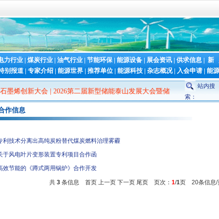
电力行业
|
煤炭行业
|
油气行业
|
节能环保
|
能源设备
|
展会资讯
|
供求信息
|
新
特别报道
|
专家介绍
|
能源世界
|
推荐单位
|
能源科技
|
杂志概况
|
入会申请
|
能
站内搜
石墨烯创新大会
|
2026第二届新型储能泰山发展大会暨储能产业与技术展
|
索：
合作信息
专利技术分离出高纯炭粉替代煤炭燃料治理雾霾
关于风电叶片变形装置专利项目合作函
高效节能的《蹲式两用锅炉》合作开发
共
3
条信息 首页 上一页 下一页 尾页 页次：
1
/
1
页 20条信