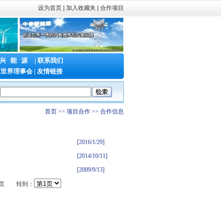
设为首页
|
加入收藏夹 |
合作项目
兴能源
|
联系我们
源世界理事会
|
友情链接
第二十三届中国国际电力产业博览会暨绿色能源装备博览会
|
Fac Tec C
首页 >> 项目合作 >> 合作信息
[2016/1/29]
[2014/10/11]
[2009/9/13]
息/页 转到：