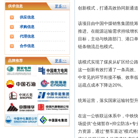
供求信息
更多>>
创新模式，打通高效协同新通
供应信息
该项目由中国中煤销售集团统
求购信息
推进。在能源运输需求持续增
代理信息
目标，主动与铁路部门、港口单
合作信息
链条物流总包模式。
品牌推荐
更多>>
该模式实现了煤炭从矿区经公
这一创新有效打通了一条高效
中常见的环节衔接不畅、效率
运疏点成本下降达20%。
统筹运营，落实国家运输转型
在这一公铁联运体系中，中铁快
场提供“仓储暂存+抑尘防冻+
力资源，通过“整车直达”模式