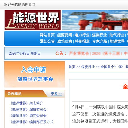
欢迎光临能源世界网
网站首页
|
能源要闻
|
电力行业
|
煤炭行业
|
油气行业
|
通知公告
|
政策信息
|
特别报道
|
专家介绍
|
能源世界
|
2026山东清洁能源 产业博览会
公告
：
|
2026（第十三届）中
2026年8月9日 星期日
首页
>>
煤炭行业
>> 全国首个!中国
杂志概况
更多>>
《能源世界》杂志简介
9月4日，一列满载中国中煤大
《能源世界》编辑委员会
这不仅是一次普通的煤炭运输，
《能源世界》顾问委员会
流总包项目正式运行，为我国
《能源世界》编辑部联系方式