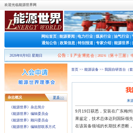
欢迎光临能源世界网
网站首页
|
能源要闻
|
电力行业
|
煤炭行业
|
油气行业
|
通知公告
|
政策信息
|
特别报道
|
专家介绍
|
能源世界
|
2026山东清洁能源 产业博览会
公告
：
|
2026（第十三届）中
2026年8月9日 星期日
首页
>>
能源设备
>> 我国自研首台（
我
杂志概况
更多>>
来源
《能源世界》杂志简介
9月19日获悉，安装在广东梅州
《能源世界》编辑委员会
果鉴定，技术总体达到国际领
《能源世界》顾问委员会
在该装备领域的长期技术垄断
《能源世界》编辑部联系方式