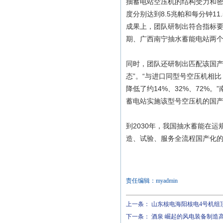
抽蓄电站空压机的结构受力和
度分别达到8.5兆帕和每分钟1
成果上，团队研制出符合指标要
期、广西南宁抽水蓄能电站两个
同时，团队还研制出匹配该国产
态”。“与进口同型号空压机相
降低了约14%、32%、72
蓄电站实施该型号空压机的国产
到2030年，我国抽水蓄能在
造、试验、服务全流程国产化
责任编辑：myadmin
上一条：
山东核电海阳核电4号机组
下一条：
酒泉 崛起的风电装备制造