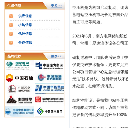
供求信息
更多>>
空压机是为机组启动制动、调
蓄电站空压机市场长期被国外
供应信息
自主可控等问题。
求购信息
代理信息
2021年6月，南方电网储能
合作信息
司、常州丰易达流体设备公司
品牌推荐
更多>>
研制过程中，团队先后完成了技
仅要突破技术瓶颈，更要立足抽
公司项目管理中心副总经理张超
无油”技术路线。这种新路线不
水处置，杜绝环境污染。
结构性能设计是抽蓄电站空压
传输驱动方式不同，该国产抽
把设备的传动效率提升至100