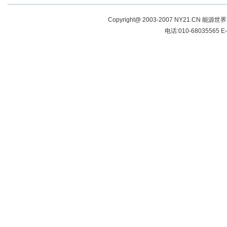
Copyright@ 2003-2007 NY21.CN 能源世
电话:010-68035565 E-