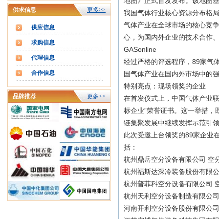
地图》正式首发发布。该地图
供求信息
更多>>
我国气体行业核心资源分布格局
气体产业在全球市场的核心竞争
供应信息
心，为国内外企业的技术合作、
求购信息
GASonline
代理信息
经过严格的评选程序，89家气
合作信息
国气体产业在国内外市场中的
特别亮点：现场领奖的企业
品牌推荐
更多>>
在首发仪式上，中国气体产业联
标企业”荣誉证书。这一举措，
链集聚发展中继续发挥示范引
此次受邀上台领奖的89家企业
括：
杭州鼎岳空分设备有限公司 空
杭州福斯达深冷装备股份有限公
杭州普菲科空分设备有限公司 
杭州天利空分设备制造有限公司
河南开利空分设备股份有限公司