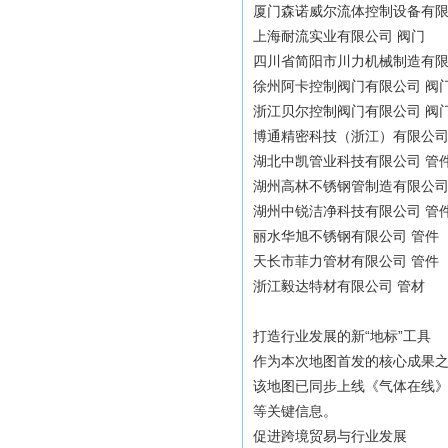
厦门森诺威尔流体控制设备有限
上海耐流实业有限公司 阀门
四川省简阳市川力机械制造有限
徐州阿卡控制阀门有限公司 阀
浙江贝尔控制阀门有限公司 阀
博通精密科技（浙江）有限公司
湖北中凯管业科技有限公司 管
湖州高林不锈钢管制造有限公司
湖州中锐洁净科技有限公司 管
丽水华旭不锈钢有限公司 管件
天长市菲力管材有限公司 管件
浙江毅达特材有限公司 管材
打造行业发展的新“地标”工具
作为本次地图首发的核心成果之
该地图已同步上线《气体在线》G
等关键信息。
促进跨境贸易与行业发展