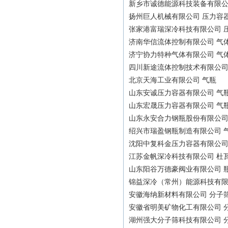
新乡市诚德能源科技装备有限公
扬州巨人机械有限公司 压力容
张家港富瑞深冷科技有限公司 
济南华信流体控制有限公司 气
济宁协力特种气体有限公司 气
四川新途流体控制技术有限公司
北京天海工业有限公司 气瓶
山东安诚压力容器有限公司 气
山东宏晟压力容器有限公司 气
山东永安合力钢瓶股份有限公司
绍兴市瑞盈钢瓶制造有限公司 
沈阳中复科金压力容器有限公司
江苏金帆深冷科技有限公司 杜
山东阳谷万德豪阀业有限公司 
锦益深冷（常州）能源科技有限
安徽海纳新材料有限公司 分子
安徽省明美矿物化工有限公司 
湖州强大分子筛科技有限公司 