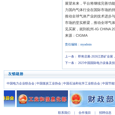
展望未来，平台将继续完善功
力国内气体行业在国际市场的持
推动全球气体产业的技术进步
市场的坚实桥梁，推动全球气
见买家，就到杭州-IG CHINA 20
来源：CIGMA
责任编辑：myadmin
上一条：
即将启幕-2026江西矿业
下一条：
2025中国国际电力设备及
中国电力企业联合会
|
中国煤炭工业协会
|
中国石油和化学工业联合会
|
中国节能
联系我们
|
合作项目
|
招聘信息