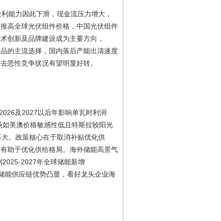
业盈利能力因此下滑，现金流压力增大，
速推高全球光伏组件价格，中国光伏组件
技术创新及品牌建设成为主要方向，
口产品的主流选择，国内落后产能出清速度
过去恶性竞争状况有望明显好转。
026及2027以后年影响单瓦时利润
市场如美澳价格敏感性低且特斯拉较阳光
传导难度不大。政策核心在于取消补贴优化供
看有助于优化供给格局。海外储能高景气
25-2027年全球储能新增
背景下中国储能供应链优势凸显，看好龙头企业海