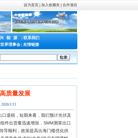
设为首页
|
加入收藏夹 |
合作项目
兴能源
|
联系我们
源世界理事会
|
友情链接
新型储能泰山发展大会暨储能产业与技术展
|
第二十三届中国国际电力产业
高质量发展
26/1/13
税出口退税，短期来看，我们预计光伏及
组件出货量迅速增加，SMM测算出口
价传导顺利，政策提高出海门槛优化供