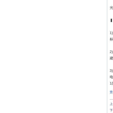
光
标
建
1
责
上
下