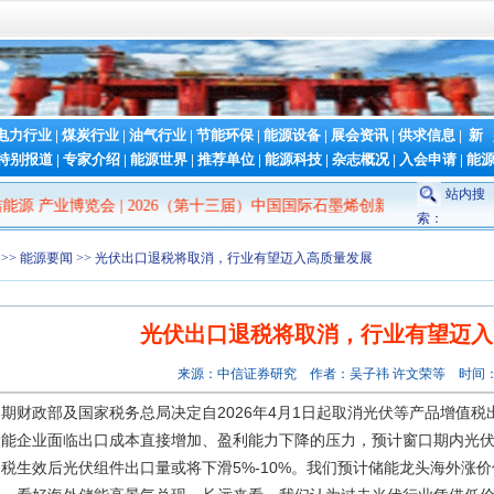
电力行业
|
煤炭行业
|
油气行业
|
节能环保
|
能源设备
|
展会资讯
|
供求信息
|
新
特别报道
|
专家介绍
|
能源世界
|
推荐单位
|
能源科技
|
杂志概况
|
入会申请
|
能
站内搜
 产业博览会
|
2026（第十三届）中国国际石墨烯创新大会
|
2026第二届
索：
>>
能源要闻
>> 光伏出口退税将取消，行业有望迈入高质量发展
光伏出口退税将取消，行业有望迈入
来源：中信证券研究 作者：吴子祎 许文荣等 时间：20
期财政部及国家税务总局决定自2026年4月1日起取消光伏等产品增值
储能企业面临出口成本直接增加、盈利能力下降的压力，预计窗口期内光伏
税生效后光伏组件出口量或将下滑5%-10%。我们预计储能龙头海外涨