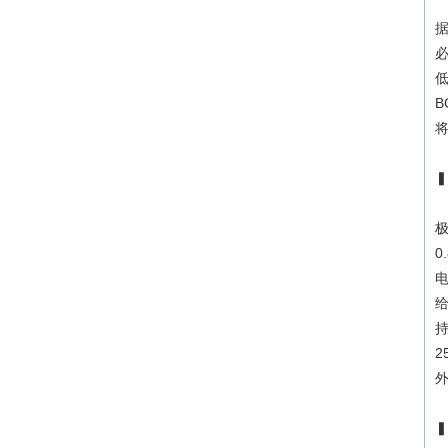
据
B
极
0
电
持
2