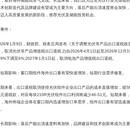
给，看好海外储能高景气兑现。长远来看，我们认为过去光伏行业凭借低价
技术创新迭代及品牌建设有望成为主要方向，落后产能出清速度将会加快
望迈入高质量发展的新阶段，推荐光伏及储能投资机会。
▍事件：
026年1月9日，财政部、税务总局发布《关于调整光伏等产品出口退税政策的
，取消光伏等产品增值税出口退税;2)自2026年4月1日起至2026年12
9%下调至6%;2027年1月1日起，取消电池产品增值税出口退税。
▍短期影响：窗口期组件海外出口量有望快速增加，短期行业需求修复。
期来看，出口退税取消使得光伏组件企业出口产品的成本直接增加，据SM
元退税款，对应每块210R光伏组件出口利润将减少46-51元。短期来
间，海外终端企业将在窗口期内迅速增加订单需求，组件出口量有望迅速
长。
▍长期影响：落后产能出清速度料将加快，品牌建设和技术创新将成为主