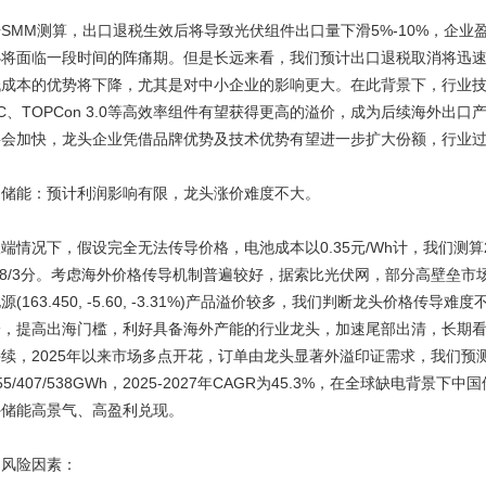
SMM测算，出口退税生效后将导致光伏组件出口量下滑5%-10%，企
必将面临一段时间的阵痛期。但是长远来看，我们预计出口退税取消将迅
低成本的优势将下降，尤其是对中小企业的影响更大。在此背景下，行业
C、TOPCon 3.0等高效率组件有望获得更高的溢价，成为后续海外出
将会加快，龙头企业凭借品牌优势及技术优势有望进一步扩大份额，行业
▍储能：预计利润影响有限，龙头涨价难度不大。
端情况下，假设完全无法传导价格，电池成本以0.35元/Wh计，我们测算2
.8/3分。考虑海外价格传导机制普遍较好，据索比光伏网，部分高壁垒
源(163.450, -5.60, -3.31%)产品溢价较多，我们判断龙头价格
给，提高出海门槛，利好具备海外产能的行业龙头，加速尾部出清，长期
续，2025年以来市场多点开花，订单由龙头显著外溢印证需求，我们预测20
55/407/538GWh，2025-2027年CAGR为45.3%，在全球缺电
外储能高景气、高盈利兑现。
▍风险因素：