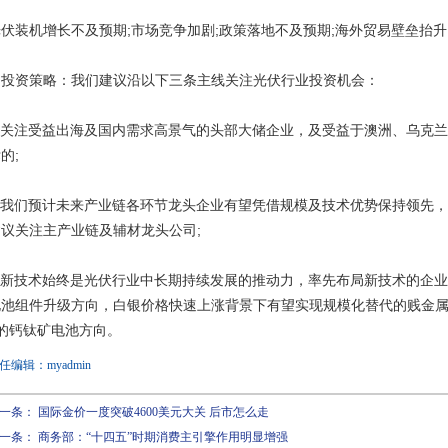
伏装机增长不及预期;市场竞争加剧;政策落地不及预期;海外贸易壁垒抬
▍投资策略：我们建议沿以下三条主线关注光伏行业投资机会：
1)关注受益出海及国内需求高景气的头部大储企业，及受益于澳洲、乌克
的;
2)我们预计未来产业链各环节龙头企业有望凭借规模及技术优势保持领先
议关注主产业链及辅材龙头公司;
3)新技术始终是光伏行业中长期持续发展的推动力，率先布局新技术的企
电池组件升级方向，白银价格快速上涨背景下有望实现规模化替代的贱金属
的钙钛矿电池方向。
任编辑：myadmin
一条：
国际金价一度突破4600美元大关 后市怎么走
一条：
商务部：“十四五”时期消费主引擎作用明显增强