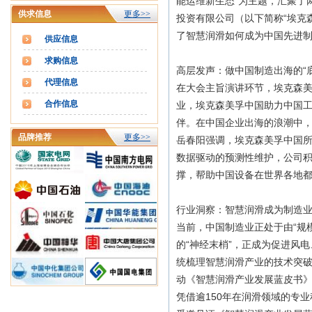
能运维新生态”为主题，汇聚了
供求信息
更多>>
投资有限公司（以下简称“埃克
了智慧润滑如何成为中国先进制
供应信息
求购信息
高层发声：做中国制造出海的“
代理信息
在大会主旨演讲环节，埃克森
合作信息
业，埃克森美孚中国助力中国工
伴。在中国企业出海的浪潮中，
品牌推荐
更多>>
岳春阳强调，埃克森美孚中国
数据驱动的预测性维护，公司
撑，帮助中国设备在世界各地
行业洞察：智慧润滑成为制造业
当前，中国制造业正处于由“规
的“神经末梢”，正成为促进风
统梳理智慧润滑产业的技术突
动《智慧润滑产业发展蓝皮书
凭借逾150年在润滑领域的专