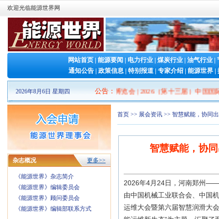
欢迎光临能源世界网
网站首页
|
能源要闻
|
电力行业
|
煤炭行业
|
油气行业
|
通知公告
|
政策信息
|
特别报道
|
专家介绍
|
能源世界
|
2026山东清洁能源 产业博览会
公告
：
|
2026（第十三届）中国国际
2026年8月6日 星期四
首页
>>
展会资讯
>> 智慧赋能，协同
智慧赋能，协同
杂志概况
更多>>
《能源世界》杂志简介
2026年4月24日，河南郑州
《能源世界》编辑委员会
由中国机械工业联合会、中国机
《能源世界》顾问委员会
运维大会暨第六届智慧润滑大会
《能源世界》编辑部联系方式