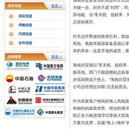
海南自贸港全岛封关运作正式
供求信息
更多>>
关键一步。封关不是“封闭”，而
湃动能。当“零关税、低税率、
供应信息
正徐徐展开。
求购信息
代理信息
封关运作释放的政策红利，犹如
合作信息
风电、氢能等能源装备及核心
本的革命；这是开放的诚意，
品牌推荐
更多>>
海南自贸港以“零关税、低税率
新高地。西门子能源燃机总装
步伐深耕这片热土。“海南自贸
公司总经理拉尔斯·沃克如是说
作为首家落户海南的海上风电装
有独特的政策优势、绝佳的海洋
阳正全力推进漂浮式母港大型装
方案为支撑，实施“海上+海外”的