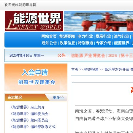
欢迎光临能源世界网
网站首页
|
能源要闻
|
电力行业
|
煤炭行业
|
油气行业
|
通知公告
|
政策信息
|
特别报道
|
专家介绍
|
能源世界
|
2026山东清洁能源 产业博览会
公告
：
|
2026（第十三
2026年8月10日 星期一
首页
>>
特别报道
>> 高水平对外开放
杂志概况
更多>>
《能源世界》杂志简介
南海之滨，春潮涌动。海南自
《能源世界》编辑委员会
自由贸易港全球产业招商大会
《能源世界》顾问委员会
《能源世界》编辑部联系方式