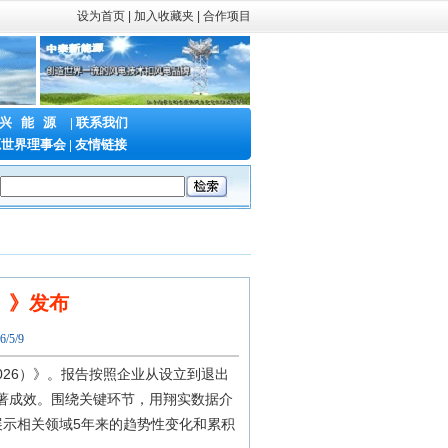
设为首页
|
加入收藏夹 |
合作项目
兴能源
|
联系我们
源世界理事会
|
友情链接
二届新型储能泰山发展大会暨储能产业与技术展
|
第二十三届中国国际电力产
）》发布
/5/9
026）》。报告按照企业从设立到退出
著成效。围绕关键环节，用翔实数据介
，展示相关领域5年来的趋势性变化和累积