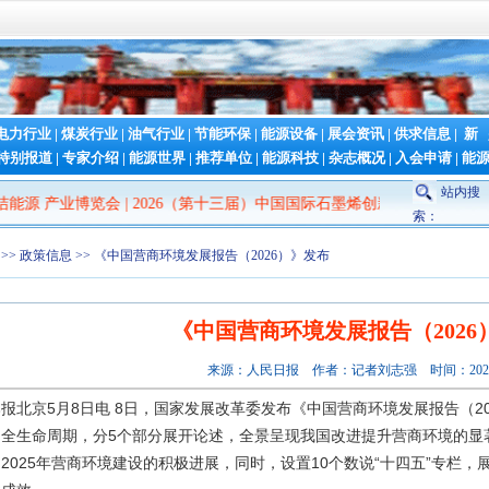
电力行业
|
煤炭行业
|
油气行业
|
节能环保
|
能源设备
|
展会资讯
|
供求信息
|
新
特别报道
|
专家介绍
|
能源世界
|
推荐单位
|
能源科技
|
杂志概况
|
入会申请
|
能
站内搜
能源 产业博览会
|
2026（第十三届）中国国际石墨烯创新大会
|
2026第
索：
>>
政策信息
>> 《中国营商环境发展报告（2026）》发布
《中国营商环境发展报告（2026
来源：人民日报 作者：记者刘志强 时间：2026
报北京5月8日电 8日，国家发展改革委发布《中国营商环境发展报告（2
的全生命周期，分5个部分展开论述，全景呈现我国改进提升营商环境的显
2025年营商环境建设的积极进展，同时，设置10个数说“十四五”专栏