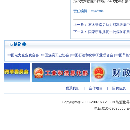
涨3元/吨;蒙5精煤1249元/吨;
责任编辑：myadmin
上一条：
石太铁路启动为期23天集
下一条：
国家密集批复一批煤矿项目，
中国电力企业联合会
|
中国煤炭工业协会
|
中国石油和化学工业联合会
|
中国节能
联系我们
|
合作项目
|
招聘信息
Copyright@ 2003-2007 NY21.CN 能源世
电话:010-68035565 E-