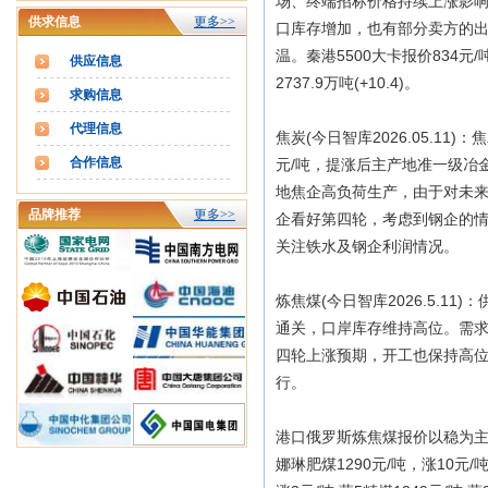
场、终端招标价格持续上涨影
供求信息
更多>>
口库存增加，也有部分卖方的
温。秦港5500大卡报价834元/吨(
供应信息
2737.9万吨(+10.4)。
求购信息
代理信息
焦炭(今日智库2026.05.1
合作信息
元/吨，提涨后主产地准一级冶金
地焦企高负荷生产，由于对未来
品牌推荐
更多>>
企看好第四轮，考虑到钢企的
关注铁水及钢企利润情况。
炼焦煤(今日智库2026.5.
通关，口岸库存维持高位。需
四轮上涨预期，开工也保持高
行。
港口俄罗斯炼焦煤报价以稳为主，现K4
娜琳肥煤1290元/吨，涨10元/