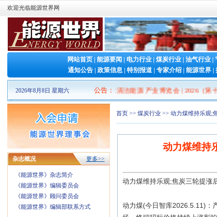
欢迎光临能源世界网
网站首页
|
能源要闻
|
电力行业
|
煤炭行业
|
油气行业
|
通知公告
|
政策信息
|
特别报道
|
专家介绍
|
能源世界
|
2026山东清洁能源 产业博览会
公告
：
|
2026（第十
2026年8月8日 星期六
首页
>>
煤炭行业
>> 动力煤维持乐观
动力煤维持
杂志概况
更多>>
《能源世界》杂志简介
动力煤维持乐观;焦炭三轮提涨
《能源世界》编辑委员会
《能源世界》顾问委员会
动力煤(今日智库2026.5.
《能源世界》编辑部联系方式