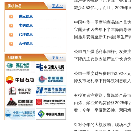
煤炭销售价格同比下降，叠加自
供求信息
更多>>
减少4.53亿元，而且，202
供应信息
中国神华一季度的商品煤产量为8
求购信息
宝露天矿因去年下半年降雨导致
代理信息
回撤并安装至新工作面)等生产
合作信息
公司自产煤毛利率同样引发关注—
品牌推荐
更多>>
下降的主要原因是产区中长协
公司一季度财务费用为2.92亿
降及市场利率下行导致利息收
有投资者注意到，聚烯烃产品
丙烯、聚乙烯现货价格2025年
看，今年一季度聚乙烯、聚丙
针对今年的大额收购，现场不少