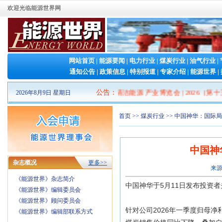
欢迎光临能源世界网
网站首页
|
能源要闻
|
电力行业
|
煤炭行业
|
油气行业
|
通知公告
|
政策信息
|
特别报道
|
专家介绍
|
能源世界
|
2026山东清洁能源 产业博览会
公告
：
|
2026（第十
2026年8月9日 星期日
首页
>>
煤炭行业
>> 中国神华：国际
中国神
杂志概况
更多>>
来源
《能源世界》杂志简介
中国神华于5月11日发布投资
《能源世界》编辑委员会
《能源世界》顾问委员会
针对公司2026年一季度归母净
《能源世界》编辑部联系方式