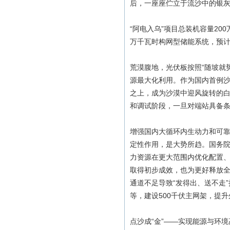
后，一座座伫立于流沙中的银
“阿电入乌”项目总装机容量200
万千瓦时构网型储能系统，预计
荒漠腹地，光伏板按照“随坡就
源最大化利用。作为国内首例
之上，成为沙漠中迎风旋转的
和调试阶段，一旦对端站具备
增强国内大循环内生动力和可
定性作用，是大势所趋。国务院
力资源在更大范围内优化配置、
取得初步成效，也为更好释放全
通道不足导致“发得出、送不走
等，建设500千伏主网架，提
点沙成“金”——实现能源与环