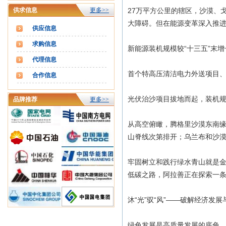
供求信息
更多>>
27万平方公里的辖区，沙漠、
大障碍。但在能源变革深入推
供应信息
求购信息
新能源装机规模较“十三五”末增长
代理信息
首个特高压清洁电力外送项目、
合作信息
光伏治沙项目拔地而起，装机规模
品牌推荐
更多>>
从高空俯瞰，腾格里沙漠东南
山脊线次第排开；乌兰布和沙
牢固树立和践行绿水青山就是
低碳之路，阿拉善正在探索一
沐“光”驭“风”——破解经济发
绿色发展是高质量发展的底色