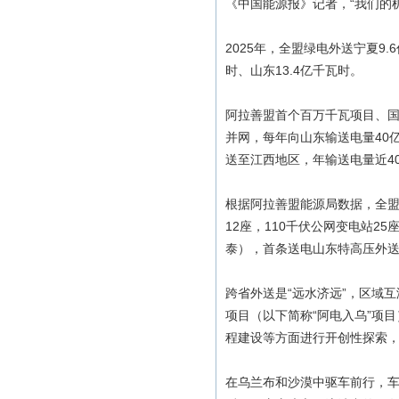
《中国能源报》记者，“我们的
2025年，全盟绿电外送宁夏9.
时、山东13.4亿千瓦时。
阿拉善盟首个百万千瓦项目、国
并网，每年向山东输送电量40
送至江西地区，年输送电量近4
根据阿拉善盟能源局数据，全盟
12座，110千伏公网变电站2
泰），首条送电山东特高压外送
跨省外送是“远水济远”，区域互
项目（以下简称“阿电入乌”项
程建设等方面进行开创性探索
在乌兰布和沙漠中驱车前行，