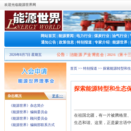
欢迎光临能源世界网
网站首页
|
能源要闻
|
电力行业
|
煤炭行业
|
油气行业
|
通知公告
|
政策信息
|
特别报道
|
专家介绍
|
能源世界
|
2026山东清洁能源 产业博览会
公告
：
|
2026（第十三届
2026年8月7日 星期五
首页
>>
特别报道
>> 探索能源转型和
探索能源转型和生态
杂志概况
更多>>
《能源世界》杂志简介
《能源世界》编辑委员会
在祖国北疆，有一片被腾格里
《能源世界》顾问委员会
生态和谐。这里，正是蒙古语中
《能源世界》编辑部联系方式