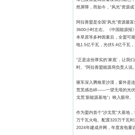
然屏障，而如今，“风光”资源成
阿拉善盟是全国“风光”资源最富
3600小时左右。《中国能源
本草原等多种因素后，全盟可规
电1.5亿千瓦，光伏5.4亿千
“正是这份厚实的‘家底’，让我们
时。”阿拉善盟能源局负责人说
驱车深入腾格里沙漠，窗外是
荒芜感击碎——一望无垠的光伏
戈荒’新能源基地”）映入眼帘。
作为盟内首个“沙戈荒”大基地，
万千瓦火电、配置320万千瓦时
2024年建成并网，年度发电量