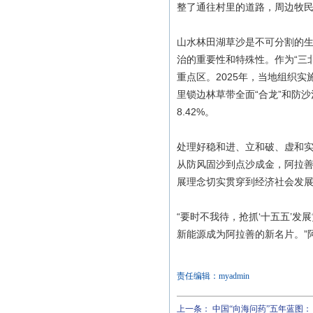
整了通往村里的道路，周边牧
山水林田湖草沙是不可分割的生
治的重要性和特殊性。作为“三
重点区。2025年，当地组织实施
里锁边林草带全面“合龙”和防沙
8.42%。
处理好稳和进、立和破、虚和实
从防风固沙到点沙成金，阿拉
展理念切实贯穿到经济社会发
“要时不我待，抢抓‘十五五’发
新能源成为阿拉善的新名片。”
责任编辑：myadmin
上一条：
中国“向海问药”五年蓝图：