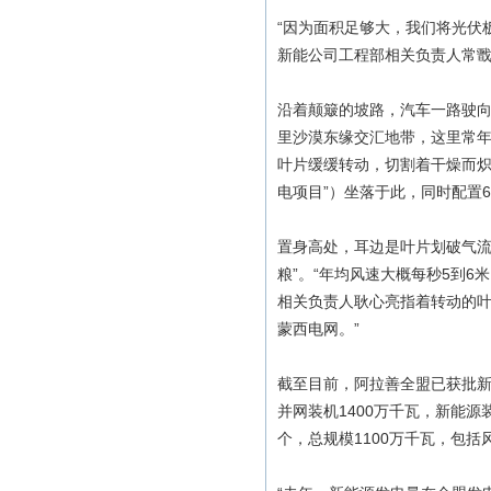
“因为面积足够大，我们将光伏
新能公司工程部相关负责人常
沿着颠簸的坡路，汽车一路驶向
里沙漠东缘交汇地带，这里常年
叶片缓缓转动，切割着干燥而炽
电项目”）坐落于此，同时配置60
置身高处，耳边是叶片划破气流
粮”。“年均风速大概每秒5到6
相关负责人耿心亮指着转动的叶
蒙西电网。”
截至目前，阿拉善全盟已获批新能
并网装机1400万千瓦，新能源
个，总规模1100万千瓦，包括风