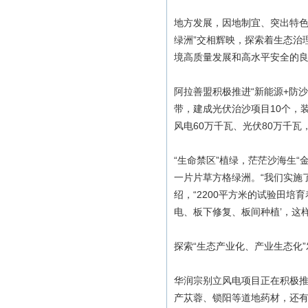
地方发展，因地制宜、突出特色
绿洲”交相辉映，探索着生态治
境高质量发展和高水平安全的
阿拉善盟积极推进“新能源+防
带，建成光伏治沙项目10个，装
风电60万千瓦、光伏80万千瓦，
“生命禁区”植绿，茫茫沙海生“
一片片草方格绿洲。“我们实施
绍，“2200平方米的试验田培
电、板下修复、板间种植’，这
探索“生态产业化、产业生态化
华润宗别立风电项目正在积极推
产苁蓉、锁阳等道地药材，还有