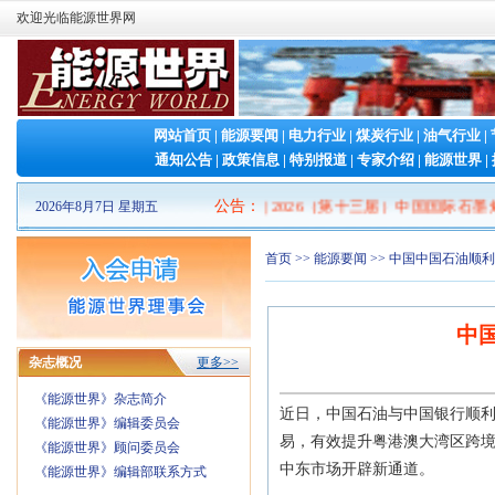
欢迎光临能源世界网
网站首页
|
能源要闻
|
电力行业
|
煤炭行业
|
油气行业
|
通知公告
|
政策信息
|
特别报道
|
专家介绍
|
能源世界
|
2026山东清洁能源 产业博览会
公告
|
：
2026（第十三届）中国国际石墨烯
2026年8月7日 星期五
首页
>>
能源要闻
>> 中国中国石油顺
中
杂志概况
更多>>
《能源世界》杂志简介
近日，中国石油与中国银行顺利完
《能源世界》编辑委员会
易，有效提升粤港澳大湾区跨境
《能源世界》顾问委员会
中东市场开辟新通道。
《能源世界》编辑部联系方式