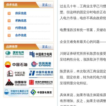
供求信息
更多>>
过去几十年，工商业主早已习
楚。但这样的固定分时电价正
供应信息
入电力市场，电价不再由政府
求购信息
代理信息
电费涨跌没有统一答案，关键
合作信息
企业主难免有最关心的问题—
品牌推荐
更多>>
川财证券研究所所长陈雳在接
呈结构性分化，涨跌取决于用
陈雳表示，本次取消工商业固
段、固定价差，转为依托电力
呈现明显分化特征。
具体来说，如果市场主体延续
有所增加。反之，如果主动调