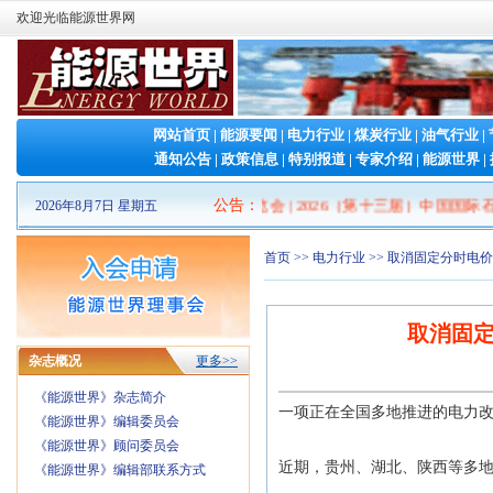
欢迎光临能源世界网
网站首页
|
能源要闻
|
电力行业
|
煤炭行业
|
油气行业
|
通知公告
|
政策信息
|
特别报道
|
专家介绍
|
能源世界
|
2026山东清洁能源 产业博览会
公告
：
|
2026（第十三届）中国国际石墨
2026年8月7日 星期五
首页
>>
电力行业
>> 取消固定分时电
取消固定
杂志概况
更多>>
《能源世界》杂志简介
一项正在全国多地推进的电力
《能源世界》编辑委员会
《能源世界》顾问委员会
近期，贵州、湖北、陕西等多
《能源世界》编辑部联系方式