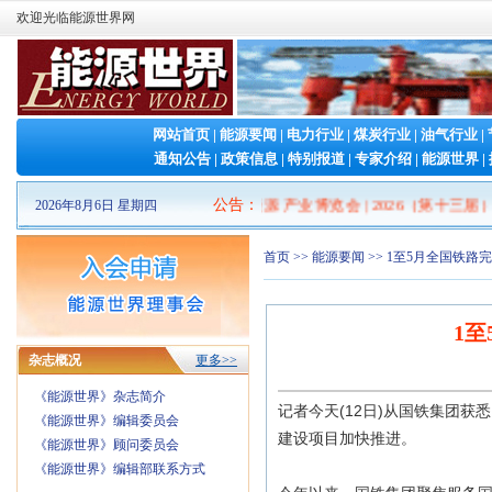
欢迎光临能源世界网
网站首页
|
能源要闻
|
电力行业
|
煤炭行业
|
油气行业
|
通知公告
|
政策信息
|
特别报道
|
专家介绍
|
能源世界
|
2026山东清洁能源 产业博览会
公告
：
|
2026（第十三届）
2026年8月6日 星期四
首页
>>
能源要闻
>> 1至5月全国铁路
1至
杂志概况
更多>>
《能源世界》杂志简介
记者今天(12日)从国铁集团获
《能源世界》编辑委员会
建设项目加快推进。
《能源世界》顾问委员会
《能源世界》编辑部联系方式