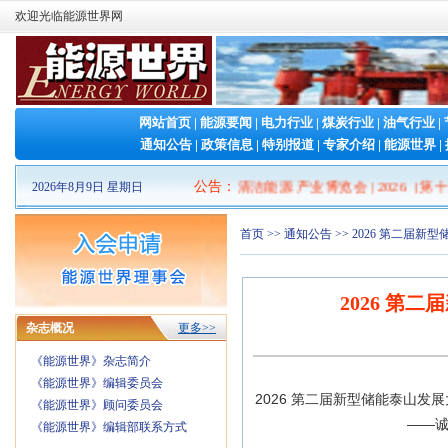
欢迎光临能源世界网
网站首页
|
能源要闻
|
电力行业
|
煤炭行业
|
油气行业
|
通知公告
|
政策信息
|
特别报道
|
专家介绍
|
能源世界
|
2026山东清洁能源 产业博览会
公告
：
|
2026（第十
2026年8月9日 星期日
首页
>>
通知公告
>> 2026 第二届
2026 
杂志概况
更多>>
《能源世界》杂志简介
《能源世界》编辑委员会
2026 第二届新型储能泰山发
《能源世界》顾问委员会
——
《能源世界》编辑部联系方式