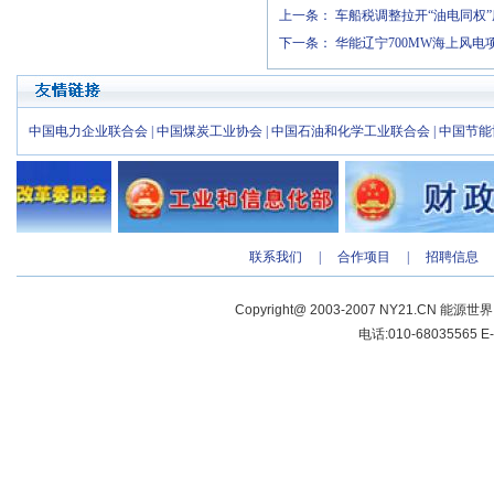
上一条：
车船税调整拉开“油电同权
下一条：
华能辽宁700MW海上风电
中国电力企业联合会
|
中国煤炭工业协会
|
中国石油和化学工业联合会
|
中国节能
联系我们
|
合作项目
|
招聘信息
Copyright@ 2003-2007 NY21.CN 能源世
电话:010-68035565 E-