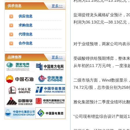
利润为11.25亿元—13.15亿元，
供求信息
更多>>
盐湖提锂龙头藏格矿业预计，2026
供应信息
利润为36.13亿元—38.13亿元，
求购信息
代理信息
合作信息
对于业绩预增，两家公司均表
品牌推荐
更多>>
受碳酸锂供给预期博弈，整体
从年初的11.7万元/吨，一度涨
二级市场方面，Wind数据显示，
74.72元/股，总市值分别为25
雅化集团预计二季度业绩环比
“公司现有锂盐综合设计产能近