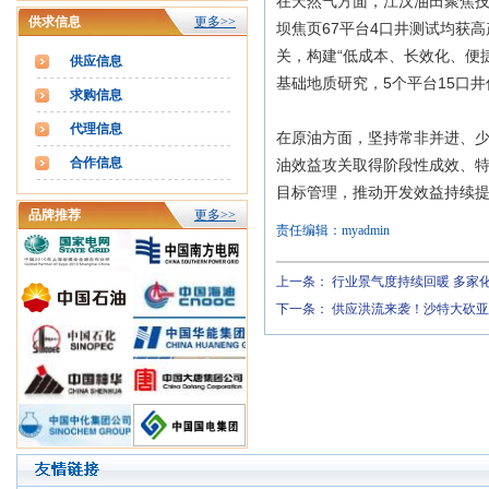
在天然气方面，江汉油田聚焦
供求信息
更多>>
坝焦页67平台4口井测试均获
关，构建“低成本、长效化、便
供应信息
基础地质研究，5个平台15口
求购信息
代理信息
在原油方面，坚持常非并进、
合作信息
油效益攻关取得阶段性成效、
目标管理，推动开发效益持续
品牌推荐
更多>>
责任编辑：myadmin
上一条：
行业景气度持续回暖 多家
下一条：
供应洪流来袭！沙特大砍亚