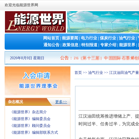
欢迎光临能源世界网
网站首页
|
能源要闻
|
电力行业
|
煤炭行业
|
油气行业
|
通知公告
|
政策信息
|
特别报道
|
专家介绍
|
能源世界
|
2026山东清洁能源 产业博览会
|
公告
2026（第十三届）中国国际石墨烯创新
：
2026年8月9日 星期日
首页
>>
油气行业
>> 江汉油田油气产
杂志概况
更多>>
《能源世界》杂志简介
江汉油田统筹推进增储上产、
《能源世界》编辑委员会
时间过半、任务过半，为完成
《能源世界》顾问委员会
《能源世界》编辑部联系方式