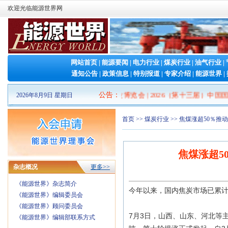
欢迎光临能源世界网
网站首页
|
能源要闻
|
电力行业
|
煤炭行业
|
油气行业
|
通知公告
|
政策信息
|
特别报道
|
专家介绍
|
能源世界
|
2026山东清洁能源 产业博览会
公告
：
|
2026（第十三届）中国国
2026年8月9日 星期日
首页
>>
煤炭行业
>> 焦煤涨超50％
焦煤涨超5
杂志概况
更多>>
《能源世界》杂志简介
今年以来，国内焦炭市场已累
《能源世界》编辑委员会
《能源世界》顾问委员会
7月3日，山西、山东、河北等主
《能源世界》编辑部联系方式