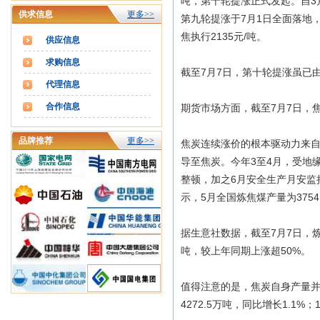
吨，第十轮提涨正式发起。自3
供求信息
更多>>
第九轮提涨于7月1日全面落地
焦执行2135元/吨。
供应信息
求购信息
截至7月7日，第十轮提涨虽已
代理信息
合作信息
期货市场方面，截至7月7日，焦
品牌推荐
更多>>
焦炭连续涨价的根本驱动力来
导至焦炭。今年3至4月，受地
整顿，加之6月安全生产月安监
示，5月全国炼焦煤产量为3754.
据生意社数据，截至7月7日，炼焦
吨，较上年同期上涨超50%。
值得注意的是，焦炭自身产量并
4272.5万吨，同比增长1.1%；