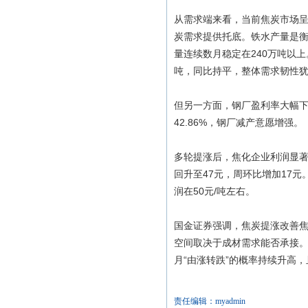
从需求端来看，当前焦炭市场呈
炭需求提供托底。铁水产量是衡
量连续数月稳定在240万吨以上
吨，同比持平，整体需求韧性
但另一方面，钢厂盈利率大幅下降
42.86%，钢厂减产意愿增强。
多轮提涨后，焦化企业利润显著改
回升至47元，周环比增加17
润在50元/吨左右。
国金证券强调，焦炭提涨改善
空间取决于成材需求能否承接。
月“由涨转跌”的概率持续升高
责任编辑：myadmin