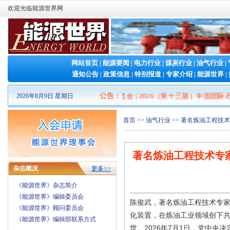
欢迎光临能源世界网
网站首页
|
能源要闻
|
电力行业
|
煤炭行业
|
油气行业
|
通知公告
|
政策信息
|
特别报道
|
专家介绍
|
能源世界
|
2026山东清洁能源 产业博览会
公告
：
|
2026（第十三届）中国国际石墨
2026年8月9日 星期日
首页
>>
油气行业
>> 著名炼油工程技
著名炼油工程技术专
杂志概况
更多>>
《能源世界》杂志简介
《能源世界》编辑委员会
陈俊武，著名炼油工程技术专
《能源世界》顾问委员会
化装置，在炼油工业领域创下共 
《能源世界》编辑部联系方式
世。2026年7月1日，党中央