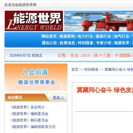
欢迎光临能源世界网
网站首页
|
能源要闻
|
电力行业
|
煤炭行业
|
油气行业
|
通知公告
|
政策信息
|
特别报道
|
专家介绍
|
能源世界
|
2026山东清洁能源 产业博览会
|
公告
2026（第十三届）中国国际石墨烯创新
：
2026年8月7日 星期五
首页
>>
特别报道
>> 冀藏同心奋斗 
冀藏同心奋斗 绿色发
杂志概况
更多>>
《能源世界》杂志简介
《能源世界》编辑委员会
《能源世界》顾问委员会
《能源世界》编辑部联系方式