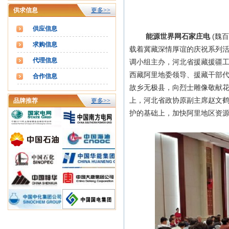
供求信息
更多>>
供应信息
能源世界网石家庄电
(魏
求购信息
载着冀藏深情厚谊的庆祝系列活
代理信息
调小组主办，河北省援藏援疆
西藏阿里地委领导、援藏干部代
合作信息
故乡无极县，向烈士雕像敬献
上，河北省政协原副主席赵文
品牌推荐
更多>>
护的基础上，加快阿里地区资