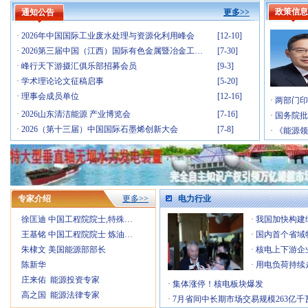
政策信息
通知公告
更多>>
·
2026中国智慧能源大会暨展览会
[12-26]
·
2026年中国国际工业废水处理与资源化利用峰会
[12-10]
·
2026第三届中国（江西）国际有色金属暨冶金工…
[7-30]
·
峰行天下游摄汇俱乐部招募会员
[9-3]
·
学术理论论文征稿启事
[5-20]
·
理事会成员单位
[12-16]
·
两部门印
·
2026山东清洁能源 产业博览会
[7-16]
·
国务院批
·
2026（第十三届）中国国际石墨烯创新大会
[7-8]
·
《能源领
·
2026第二届新型储能泰山发展大会暨储能产业与…
[6-26]
·
第二十三届中国国际电力产业博览会暨绿色能源…
[5-6]
·
Fac Tec China电子工厂设施展
[4-30]
·
IOTE 2026 第二十五届国际物联网展・深…
[4-23]
·
第六届广州军民两用油库技术装备展览会
[3-26]
专家介绍
更多>>
电力行业
·
2026中国(上海)国际核能产业博览会
[2-26]
徐匡迪 中国工程院院士,特殊…
·
我国加快构建
·
2026第八届民用航空发动机与燃气轮机大会暨涡…
[1-21]
王基铭 中国工程院院士 炼油…
·
国内首个省域
·
第十九届(2026)国际太阳能光伏和智慧能源&储…
[1-8]
朱棣文 美国能源部部长
·
核电上下游企
·
2026年国际气体产业链展览交易会
[1-6]
陈新华
·
用电负荷持续
·
第四届中国国际储能产业博览会
[12-31]
庄来佑 能源投资专家
·
集体涨停！核电板块爆发
·
2026中国智慧能源大会暨展览会
[12-26]
高之国 能源法律专家
·
7月省间中长期市场交易规模263亿千
·
2026年中国国际工业废水处理与资源化利用峰会
[12-10]