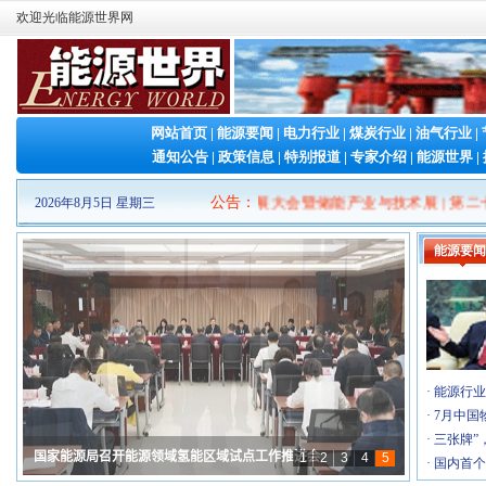
欢迎光临能源世界网
网站首页
|
能源要闻
|
电力行业
|
煤炭行业
|
油气行业
|
通知公告
|
政策信息
|
特别报道
|
专家介绍
|
能源世界
|
大会
|
2026第二届新型储能泰山发展大会暨储能产业与技术展
公告
：
|
第二十三
2026年8月5日 星期三
·
2026山东清洁能源 产业博览会
[7-16]
·
2026（第十三届）中国国际石墨烯创新大会
[7-8]
能源要闻
·
2026第二届新型储能泰山发展大会暨储能产业与…
[6-26]
·
第二十三届中国国际电力产业博览会暨绿色能源…
[5-6]
·
Fac Tec China电子工厂设施展
[4-30]
·
IOTE 2026 第二十五届国际物联网展・深…
[4-23]
·
第六届广州军民两用油库技术装备展览会
[3-26]
·
2026中国(上海)国际核能产业博览会
[2-26]
·
能源行业
·
2026第八届民用航空发动机与燃气轮机大会暨涡…
[1-21]
·
7月中国
·
第十九届(2026)国际太阳能光伏和智慧能源&储…
[1-8]
·
三张牌”
·
2026年国际气体产业链展览交易会
[1-6]
·
国内首个
·
第四届中国国际储能产业博览会
[12-31]