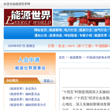
欢迎光临能源世界网
网站首页
|
能源要闻
|
电力行业
|
煤炭行业
|
油气行业
|
通知公告
|
政策信息
|
特别报道
|
专家介绍
|
能源世界
|
2026山东清洁能源 产业博览会
公告
：
|
2026（第十三届）中国国际石
2026年8月7日 星期五
首页
>>
能源要闻
>> 中国成功跻身全
杂志概况
更多>>
《能源世界》杂志简介
“十四五”时期是我国深入实施
《能源世界》编辑委员会
发布的《“十四五”经济社会发
《能源世界》顾问委员会
心地位，深入实施创新驱动发
《能源世界》编辑部联系方式