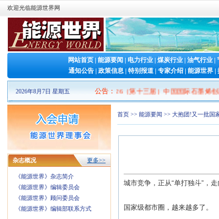
欢迎光临能源世界网
网站首页
|
能源要闻
|
电力行业
|
煤炭行业
|
油气行业
|
通知公告
|
政策信息
|
特别报道
|
专家介绍
|
能源世界
|
026山东清洁能源 产业博览会
|
2026（第十三届）中国国际石墨烯创新大
公告
：
2026年8月7日 星期五
首页
>>
能源要闻
>> 大抱团!又一批
杂志概况
更多>>
《能源世界》杂志简介
城市竞争，正从“单打独斗”，
《能源世界》编辑委员会
《能源世界》顾问委员会
国家级都市圈，越来越多了。
《能源世界》编辑部联系方式